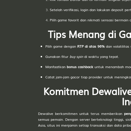
0.75
HDP
-0.75
-1.28
Odds
1.11
Setelah verifikasi, login dan lakukan deposit p
PLAY
Pilih game favorit dan nikmati sensasi bermain di
Tips Menang di G
RCD Espa... vs
i
Levante
16/08 22:00PM
Pilih game dengan
RTP di atas 96%
dan volatilitas
H
RCD Espanyol
Gunakan fitur
buy spin
di waktu yang tepat.
W
Levante
Manfaatkan
bonus cashback
untuk menambah mod
-0.50
HDP
0.50
1.05
Odds
-1.20
Catat jam-jam gacor tiap provider untuk meningk
PLAY
Komitmen Dewalive
Manchest... vs
I
i
Bournemo...
23/08 21:00PM
Manchester
Dewalive berkomitmen untuk terus memberikan
pen
H
City
semua pemain. Dengan server berteknologi tinggi, s
Bournemouth
Asia, situs ini menjamin setiap transaksi dan data pri
W
AFC