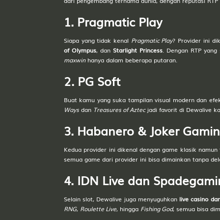
dari pengembang ternama dunia, dengan reputasi RTP 
-0.50
HDP
0.50
1.16
Odds
-1.35
1. Pragmatic Play
PLAY
Siapa yang tidak kenal
Pragmatic Play
? Provider ini d
of Olympus
, dan
Starlight Princess
. Dengan RTP yang 
Brentfor... vs
i
Tottenha...
maxwin
hanya dalam beberapa putaran.
23/08 00:30AM
2. PG Soft
H
Brentford
Tottenham
Buat kamu yang suka tampilan visual modern dan efe
W
Hotspur
Ways
dan
Treasures of Aztec
jadi favorit di Dewalive 
0.00
HDP
0.00
-1.28
Odds
1.11
3. Habanero & Joker Gami
PLAY
Kedua provider ini dikenal dengan game klasik namun 
semua game dari provider ini bisa dimainkan tanpa del
Racing S... vs
i
Villarre...
16/08 22:00PM
4. IDN Live dan Spadegami
Racing
H
Selain slot, Dewalive juga menyuguhkan
live casino d
Santander
RNG
,
Roulette Live
, hingga
Fishing God
, semua bisa dim
W
Villarreal