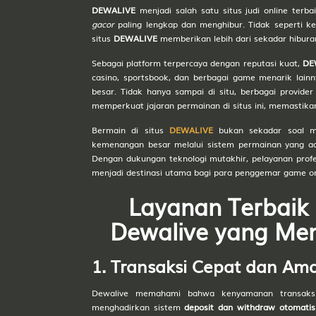
DEWALIVE
menjadi salah satu situs judi online ter
-0.25
HDP
0.25
1.07
Odds
-1.05
gacor
paling lengkap dan menghibur. Tidak seperti 
situs
DEWALIVE
memberikan lebih dari sekadar hiburan
PLAY
Sebagai platform terpercaya dengan reputasi kuat,
DE
casino, sportsbook, dan berbagai game menarik lain
Celta Vi... vs
i
Osasuna
besar. Tidak hanya sampai di situ, berbagai provide
16/08 22:00PM
memperkuat jajaran permainan di situs ini, memastik
H
Celta Vigo
Bermain di situs
DEWALIVE
bukan sekadar soal me
kemenangan besar melalui sistem permainan yang adil
W
Osasuna
Dengan dukungan teknologi mutakhir, pelayanan profe
menjadi destinasi utama bagi para penggemar game onl
-0.50
HDP
0.50
1.06
Odds
-1.21
Layanan Terbaik 
PLAY
Dewalive yang M
Paris Sa... vs
i
Aston Vi...
13/08 02:00AM
1. Transaksi Cepat dan Am
Paris Saint
H
Germain
Dewalive memahami bahwa kenyamanan transaksi 
menghadirkan sistem
deposit dan withdraw otomati
W
Aston Villa